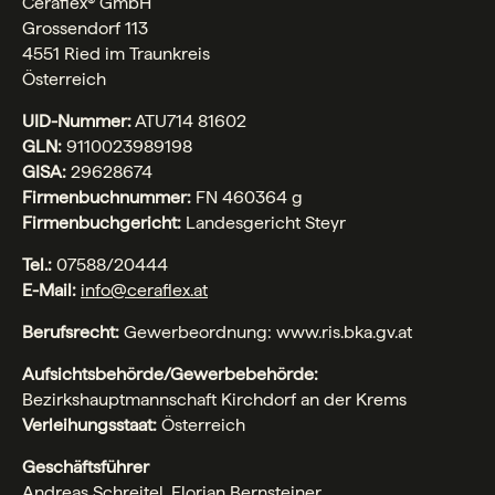
Ceraflex® GmbH
Grossendorf 113
4551 Ried im Traunkreis
Österreich
UID-Nummer:
ATU714 81602
GLN:
9110023989198
GISA:
29628674
Firmenbuchnummer:
FN 460364 g
Firmenbuchgericht:
Landesgericht Steyr
Tel.:
07588/20444
E-Mail:
info@ceraflex.at
Berufsrecht:
Gewerbeordnung: www.ris.bka.gv.at
Aufsichtsbehörde/Gewerbebehörde:
Bezirkshauptmannschaft Kirchdorf an der Krems
Verleihungsstaat:
Österreich
Geschäftsführer
Andreas Schreitel, Florian Bernsteiner