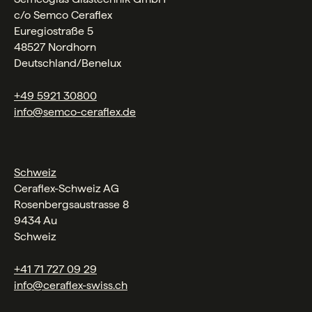
c/o Semco Ceraflex
Euregiostraße 5
48527 Nordhorn
Deutschland/Benelux
+49 5921 30800
info@semco-ceraflex.de
Schweiz
Ceraflex-Schweiz AG
Rosenbergsaustrasse 8
9434 Au
Schweiz
+41 71 727 09 29
info@ceraflex-swiss.ch