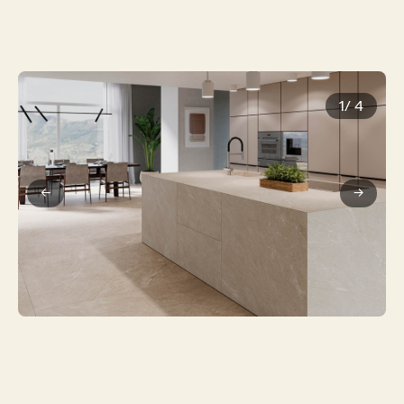
1
/
4
←
→