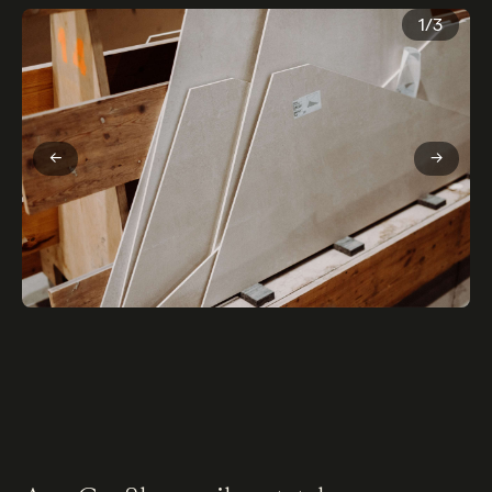
1
/
3
←
→