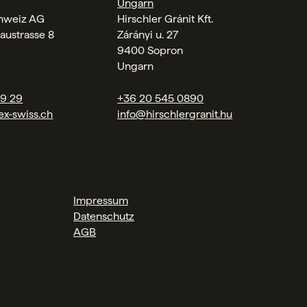
Ungarn
chweiz AG
Hirschler Gránit Kft.
austrasse 8
Zárányi u. 27
9400 Sopron
Ungarn
09 29
+36 20 545 0890
ex-swiss.ch
info@hirschlergranit.hu
Impressum
Datenschutz
AGB