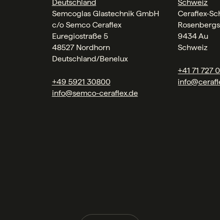
Deutschland
Schweiz
Semcoglas Glastechnik GmbH
Ceraflex-S
c/o Semco Ceraflex
Rosenbergs
Euregiostraße 5
9434 Au
48527 Nordhorn
Schweiz
Deutschland/Benelux
+41 71 727 
+49 5921 30800
info@cerafl
info@semco-ceraflex.de