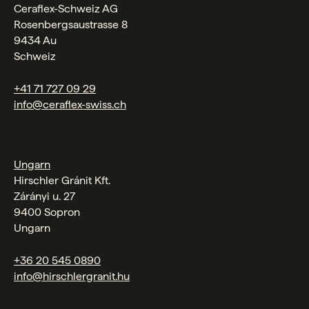
Ceraflex-Schweiz AG
Rosenbergsaustrasse 8
9434 Au
Schweiz
+41 71 727 09 29
info@ceraflex-swiss.ch
Ungarn
Hirschler Gránit Kft.
Zárányi u. 27
9400 Sopron
Ungarn
+36 20 545 0890
info@hirschlergranit.hu