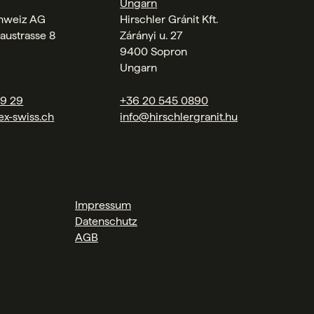
Ungarn
chweiz AG
Hirschler Gránit Kft.
austrasse 8
Zárányi u. 27
9400 Sopron
Ungarn
09 29
+36 20 545 0890
ex-swiss.ch
info@hirschlergranit.hu
Impressum
Datenschutz
AGB