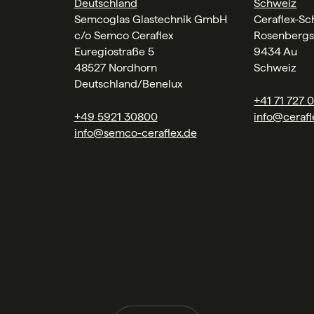
Deutschland
Schweiz
Semcoglas Glastechnik GmbH
Ceraflex-S
c/o Semco Ceraflex
Rosenbergs
Euregiostraße 5
9434 Au
48527 Nordhorn
Schweiz
Deutschland/Benelux
+41 71 727 
+49 5921 30800
info@cerafl
info@semco-ceraflex.de