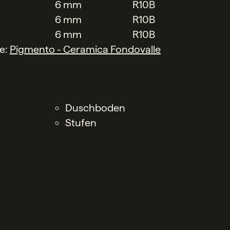
6 mm
R10B
6 mm
R10B
6 mm
R10B
he:
Pigmento - Ceramica Fondovalle
Duschboden
Stufen