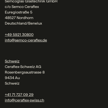
Semcoglas Glastechnik GmbH
c/o Semco Ceraflex
Euregiostraße 5
48527 Nordhorn
Deutschland/Benelux
+49 5921 30800
info@semco-ceraflex.de
Schweiz
Ceraflex-Schweiz AG
Rosenbergsaustrasse 8
9434 Au
Schweiz
+41 71 727 09 29
info@ceraflex-swiss.ch