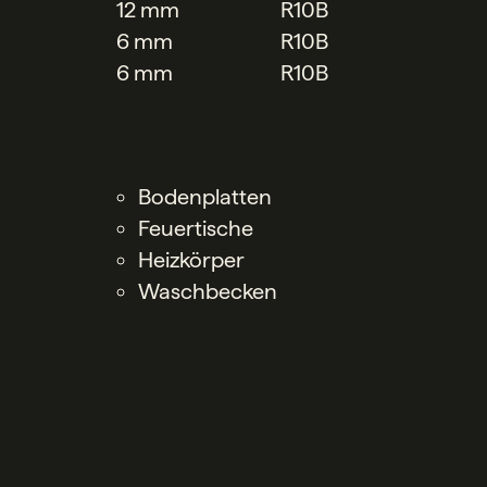
12 mm
R10B
6 mm
R10B
6 mm
R10B
Bodenplatten
Feuertische
Heizkörper
Waschbecken