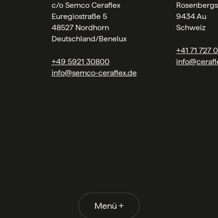
c/o Semco Ceraflex
Rosenbergs
Euregiostraße 5
9434 Au
48527 Nordhorn
Schweiz
Deutschland/Benelux
+41 71 727 
+49 5921 30800
info@cerafl
info@semco-ceraflex.de
Menü
+