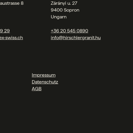
austrasse 8
Zárányi u. 27
9400 Sopron
Ungarn
09 29
+36 20 545 0890
ex-swiss.ch
info@hirschlergranit.hu
Impressum
Datenschutz
AGB