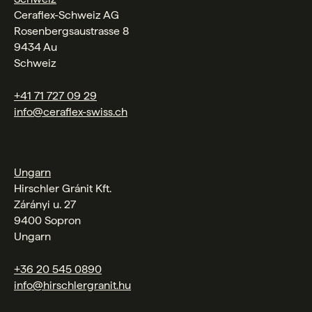
Ceraflex-Schweiz AG
Rosenbergsaustrasse 8
9434 Au
Schweiz
+41 71 727 09 29
info@ceraflex-swiss.ch
Ungarn
Hirschler Gránit Kft.
Zárányi u. 27
9400 Sopron
Ungarn
+36 20 545 0890
info@hirschlergranit.hu