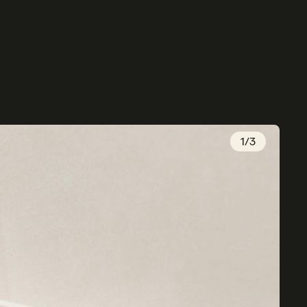
1
/
3