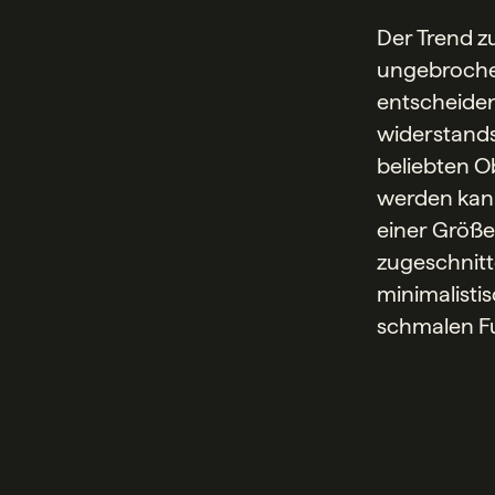
Der Trend z
ungebrochen
entscheiden
widerstands
beliebten Ob
werden kann
einer Größe
zugeschnitt
minimalistis
schmalen Fu