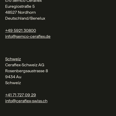
c/o Semco Ceraflex
Euregiostraße 5
48527 Nordhorn
Deutschland/Benelux
+49 5921 30800
info@semco-ceraflex.de
Schweiz
Ceraflex-Schweiz AG
Rosenbergsaustrasse 8
9434 Au
Schweiz
+41 71 727 09 29
info@ceraflex-swiss.ch