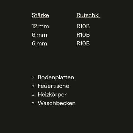
Stärke
Rutschkl.
12 mm
R10B
6 mm
R10B
6 mm
R10B
Bodenplatten
Feuertische
Heizkörper
Waschbecken