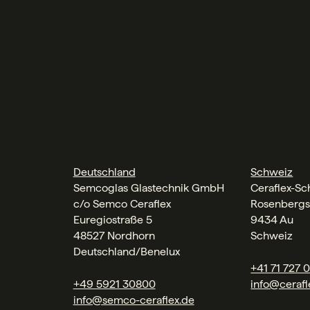
Deutschland
Schweiz
Semcoglas Glastechnik GmbH
Ceraflex-S
c/o Semco Ceraflex
Rosenbergs
Euregiostraße 5
9434 Au
48527 Nordhorn
Schweiz
Deutschland/Benelux
+41 71 727 
+49 5921 30800
info@cerafl
info@semco-ceraflex.de