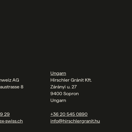
Ungarn
chweiz AG
Hirschler Gránit Kft.
austrasse 8
Zárányi u. 27
9400 Sopron
Ungarn
09 29
+36 20 545 0890
ex-swiss.ch
info@hirschlergranit.hu