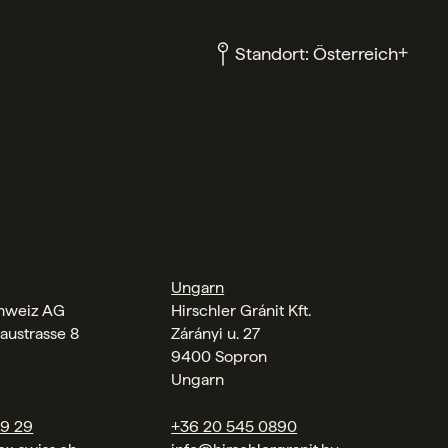
+
Standort:
Österreich
Ungarn
chweiz AG
Hirschler Gránit Kft.
austrasse 8
Zárányi u. 27
9400 Sopron
Ungarn
09 29
+36 20 545 0890