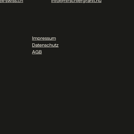
ex-swiss.ch
info@hirschlergranit.hu
Impressum
Datenschutz
AGB