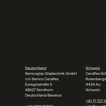
Deutschland
Schweiz
Semcoglas Glastechnik GmbH
Ceraflex-S
c/o Semco Ceraflex
Rosenbergs
Euregiostraße 5
9434 Au
48527 Nordhorn
Schweiz
Deutschland/Benelux
+41 71 727 