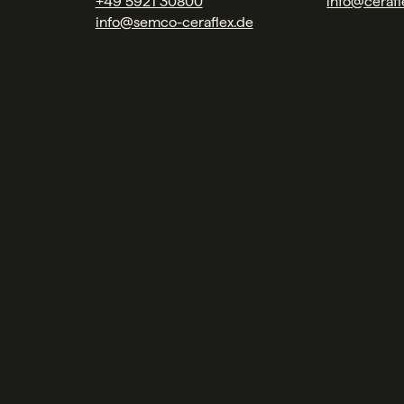
+49 5921 30800
info@cerafl
info@semco-ceraflex.de